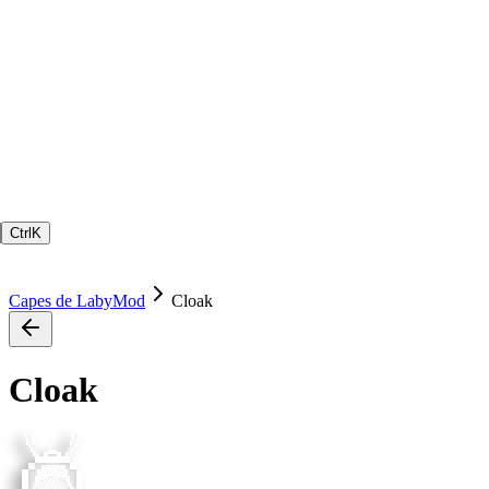
Ctrl
K
Capes de LabyMod
Cloak
Cloak