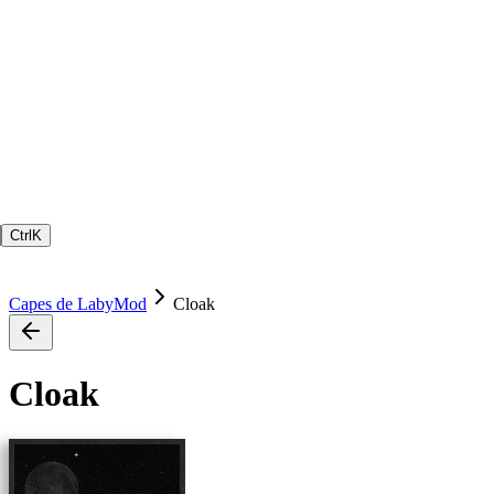
Ctrl
K
Capes de LabyMod
Cloak
Cloak