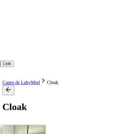
Ctrl
K
Capes de LabyMod
Cloak
Cloak