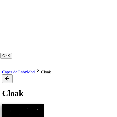
Ctrl
K
Capes de LabyMod
Cloak
Cloak