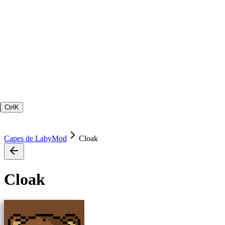
Ctrl
K
Capes de LabyMod
Cloak
Cloak