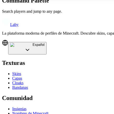
Command Palette
Search players and jump to any page.
Laby
La plataforma moderna de perfiles de Minecraft. Descubre skins, cap
Español
Texturas
Skins
Capas
Cloaks
Bandanas
Comunidad
Insignias
Nombres de Minecraft