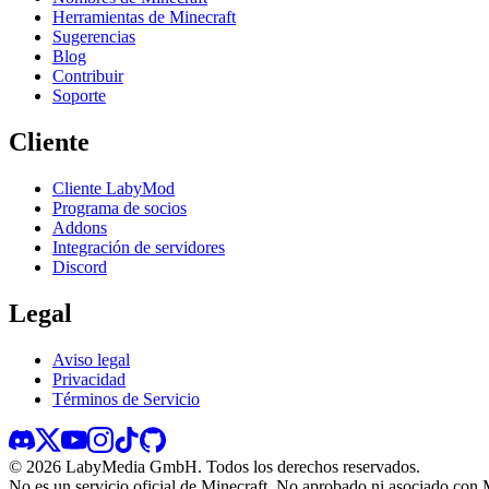
Herramientas de Minecraft
Sugerencias
Blog
Contribuir
Soporte
Cliente
Cliente LabyMod
Programa de socios
Addons
Integración de servidores
Discord
Legal
Aviso legal
Privacidad
Términos de Servicio
©
2026
LabyMedia GmbH.
Todos los derechos reservados.
No es un servicio oficial de Minecraft. No aprobado ni asociado con