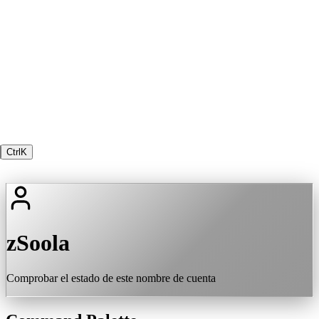
Ctrl
K
zSoola
Comprobar el estado de este nombre de cuenta