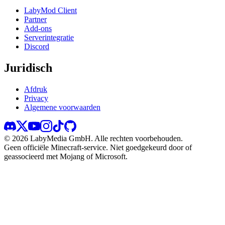
LabyMod Client
Partner
Add-ons
Serverintegratie
Discord
Juridisch
Afdruk
Privacy
Algemene voorwaarden
©
2026
LabyMedia GmbH.
Alle rechten voorbehouden.
Geen officiële Minecraft-service. Niet goedgekeurd door of
geassocieerd met Mojang of Microsoft.