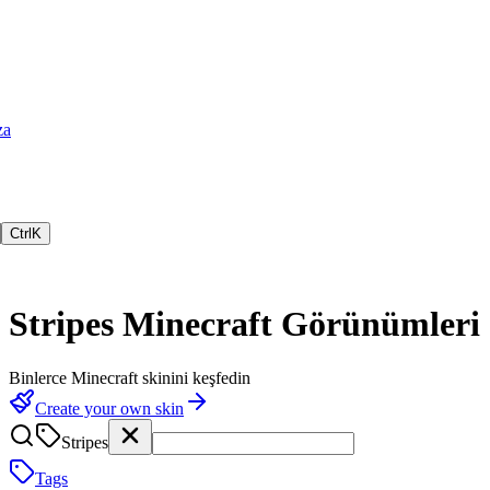
za
Ctrl
K
Stripes
Minecraft Görünümleri
Binlerce Minecraft skinini keşfedin
Create your own skin
Stripes
Tags