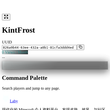
KintFrost
UUID
0
Views / Month
...
Command Palette
Search players and jump to any page.
Laby
现代化的 Minecraft 个人资料平台。发现皮肤、披风，与社区