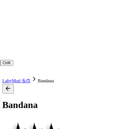
Ctrl
K
LabyMod 头巾
Bandana
Bandana