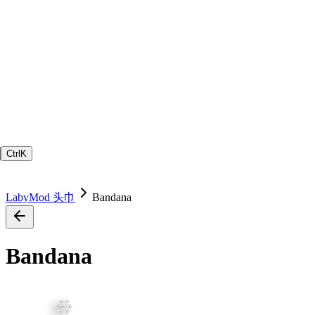
Ctrl
K
LabyMod 头巾
Bandana
Bandana