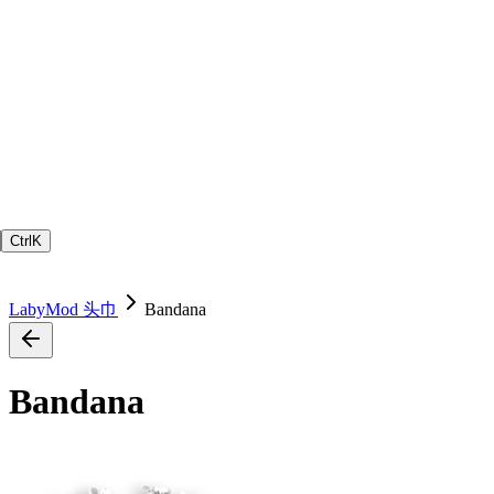
Ctrl
K
LabyMod 头巾
Bandana
Bandana