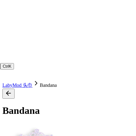
Ctrl
K
LabyMod 头巾
Bandana
Bandana