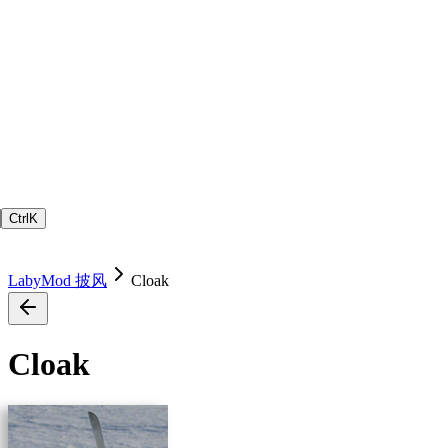
Ctrl
K
LabyMod 披风
Cloak
Cloak