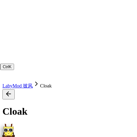
Ctrl
K
LabyMod 披风
Cloak
Cloak