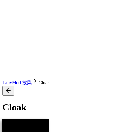
LabyMod 披风
Cloak
Cloak