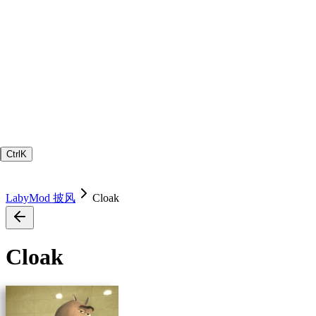
Ctrl
K
LabyMod 披风
Cloak
Cloak