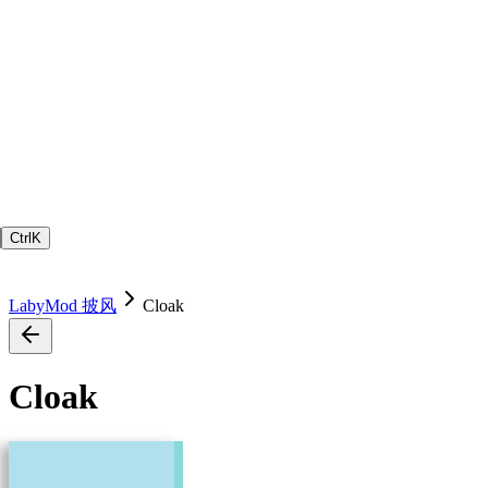
Ctrl
K
LabyMod 披风
Cloak
Cloak