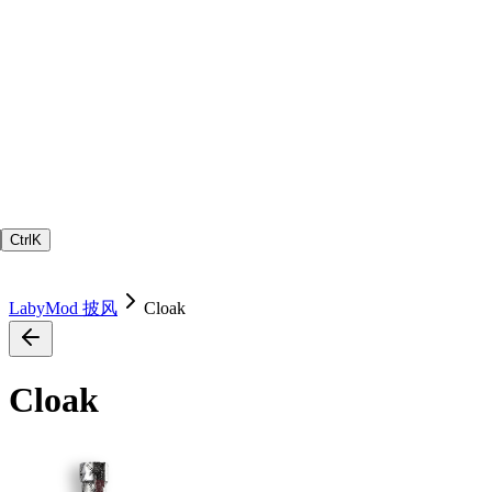
Ctrl
K
LabyMod 披风
Cloak
Cloak