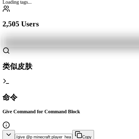
Loading tags...
2,505 Users
类似皮肤
命令
Give Command for Command Block
Copy