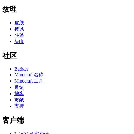
纹理
皮肤
披风
斗篷
头巾
社区
Badges
Minecraft 名称
Minecraft 工具
反馈
博客
贡献
支持
客户端
LabyMod 客户端