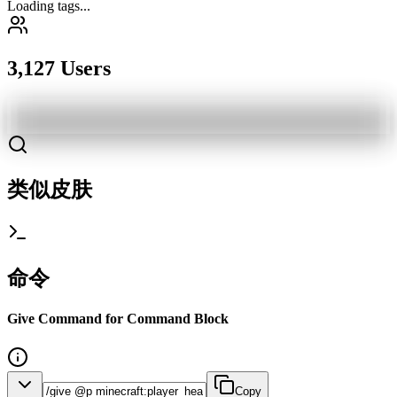
Loading tags...
3,127 Users
类似皮肤
命令
Give Command for Command Block
Copy