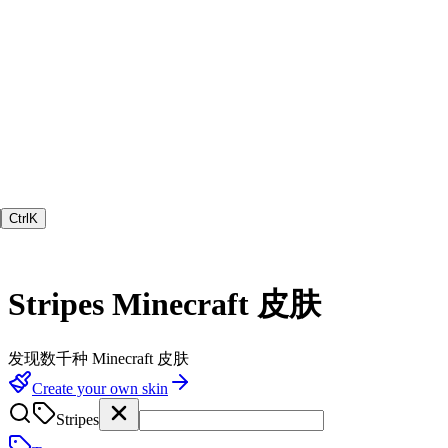
Ctrl
K
Stripes
Minecraft 皮肤
发现数千种 Minecraft 皮肤
Create your own skin
Stripes