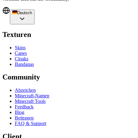
Deutsch
Texturen
Skins
Capes
Cloaks
Bandanas
Community
Abzeichen
Minecraft-Namen
Minecraft Tools
Feedback
Blog
Beitragen
FAQ & Support
Client