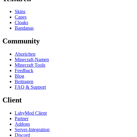
Skins
Capes
Cloaks
Bandanas
Community
Abzeichen
Minecraft-Namen
Minecraft Tools
Feedback
Blog
Beitragen
FAQ & Support
Client
LabyMod Client
Partner
Addons
Server-Integration
Discord